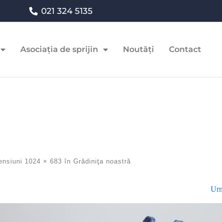
021 324 5135
Asociația de sprijin
Noutăți
Contact
ensiuni
1024 × 683
în
Grădiniţa noastră
Urm