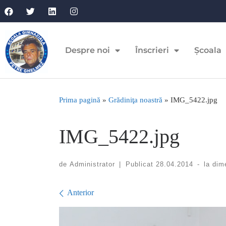
Despre noi
Înscrieri
Școala
Prima pagină
»
Grădiniţa noastră
»
IMG_5422.jpg
IMG_5422.jpg
de
Administrator
|
Publicat
28.04.2014
-
la dim
Navigare în imagini
Anterior