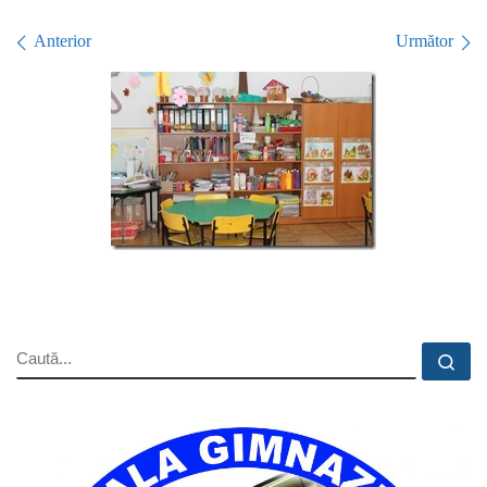
Navigare în imagini
Anterior
Următor