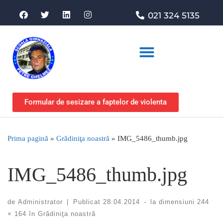
021 324 5135
Asociația de sprijin
Formular de sesizare a faptelor de violenta
Prima pagină
»
Grădiniţa noastră
»
IMG_5486_thumb.jpg
IMG_5486_thumb.jpg
de
Administrator
|
Publicat
28.04.2014
-
la dimensiuni
244
× 164
în
Grădiniţa noastră