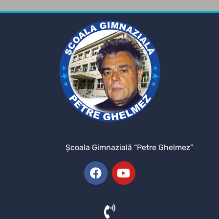
Şcoala Gimnazială “Petre Ghelmez”