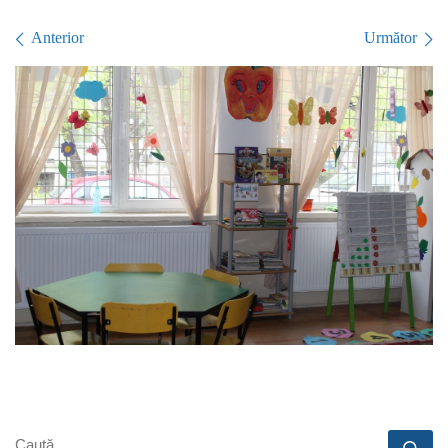
Navigare în imagini
Anterior
Următor