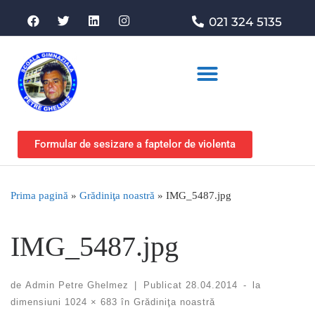
021 324 5135
Asociația de sprijin
Formular de sesizare a faptelor de violenta
Prima pagină
»
Grădiniţa noastră
»
IMG_5487.jpg
IMG_5487.jpg
de
Admin Petre Ghelmez
|
Publicat
28.04.2014
-
la
dimensiuni
1024 × 683
în
Grădiniţa noastră