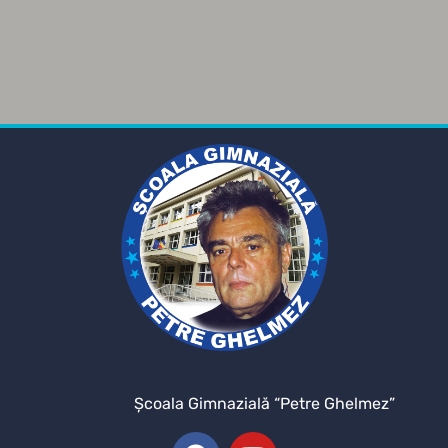
Şcoala Gimnazială “Petre Ghelmez”