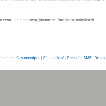
i/un centru de plasament/plasament familial se asimilează
înscriere
|
Circumscripție
|
Săli de clasă
|
Precizări ISMB
|
Oferta