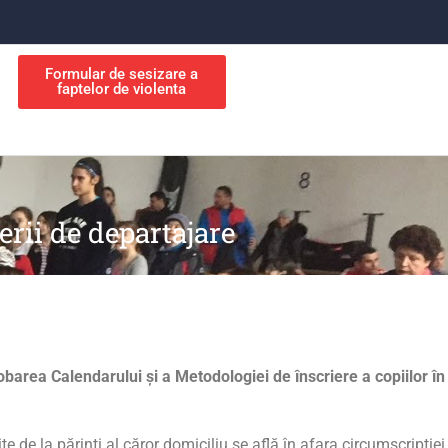
Formular de sesizare a
faptelor de violenta
erii de departajare
barea Calendarului și a Metodologiei de înscriere a copiilor în
te de la părinți al căror domiciliu se află în afara circumscripției