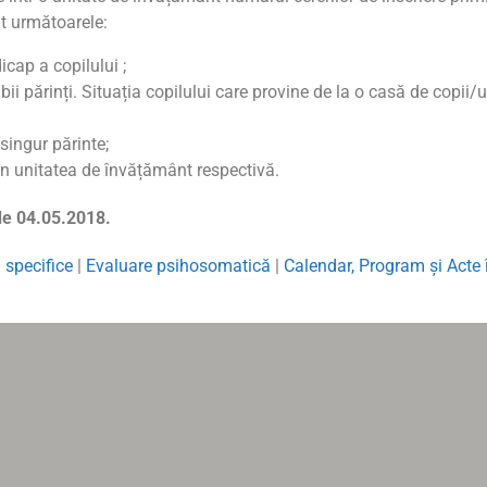
nt următoarele:
icap a copilului ;
i părinți. Situația copilului care provine de la o casă de copi
singur părinte;
 în unitatea de învățământ respectivă.
de 04.05.2018.
i specifice
|
Evaluare psihosomatică
|
Calendar, Program şi Acte 