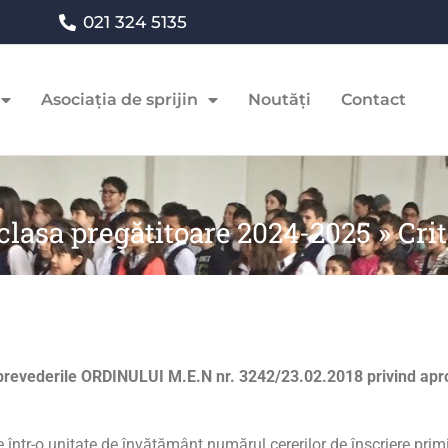
021 324 5135
Asociația de sprijin
Noutăți
Contact
 clasa pregătitoare 2024-2025
»
Crit
cu prevederile ORDINULUI M.E.N nr. 3242/23.02.2018 privind apro
re într-o unitate de învățământ numărul cererilor de înscriere primi