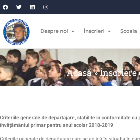
Despre noi
Înscrieri
Școala
Acasă
»
Înscriere
Criteriile generale de departajare, stabilite în conformitate 
învățământul primar pentru anul școlar 2018-2019
Criteriile generale de departajare care se aplică în situația în ca