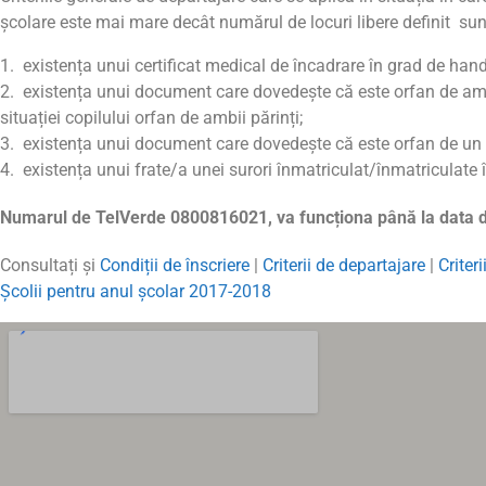
școlare este mai mare decât numărul de locuri libere definit su
existența unui certificat medical de încadrare în grad de hand
existența unui document care dovedește că este orfan de ambi
situației copilului orfan de ambii părinți;
existența unui document care dovedește că este orfan de un 
existența unui frate/a unei surori înmatriculat/înmatriculate
Numarul de TelVerde
0800816021
,
va funcționa până la data 
Consultați și
Condiții de înscriere
|
Criterii de departajare
|
Criteri
Școlii pentru anul școlar 2017-2018