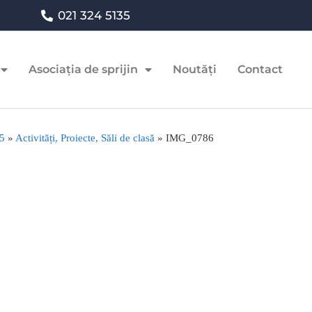
021 324 5135
Asociația de sprijin
Noutăți
Contact
25
»
Activități, Proiecte, Săli de clasă
»
IMG_0786